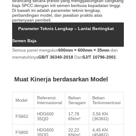
dirancang secara presisi yang menggabungkan cangkang
baja SPCC dengan inti semen berbusa kepadatan tinggi.
Di bawah ini adalah parameter teknis lengkap,
perbandingan model, dan jawaban praktis atas
pertanyaan pembeli.
Parameter Teknis Lengkap – Lantai Bertingkat
Semen Baja
Semua panel mengukur
600mm × 600mm × 35mm
dan
mematuhinya
GB/T 36340-2018
Dan
SJ/T 10796-2001
.
Muat Kinerja berdasarkan Model
Referensi
Beban
Beban
Beb
Model
Internasional
Seragam
Terkonsentrasi
Berg
HDG600
17,78
3,56 KN
2.94
FS662
35QD
KN/m²
(363KG)
buk
HDG600
22,22
4,45 KN
3.56
FS800
35QD
KN/m²
(454KG)
buk