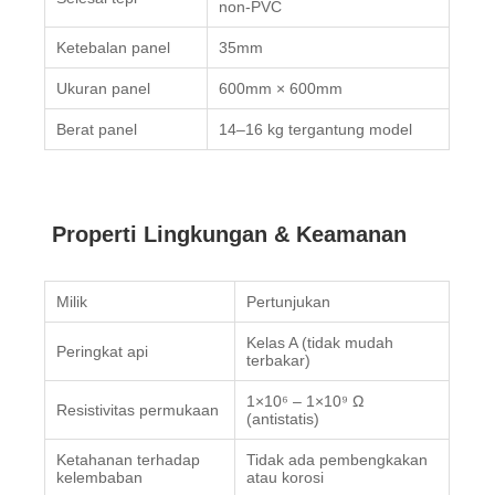
non-PVC
Ketebalan panel
35mm
Ukuran panel
600mm × 600mm
Berat panel
14–16 kg tergantung model
Properti Lingkungan & Keamanan
Milik
Pertunjukan
Kelas A (tidak mudah
Peringkat api
terbakar)
1×10⁶ – 1×10⁹ Ω
Resistivitas permukaan
(antistatis)
Ketahanan terhadap
Tidak ada pembengkakan
kelembaban
atau korosi