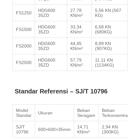
HDG600
27,78
5,56 KN (567
4.45
FS1250
35ZD
KN/m²
KG)
buk
HDG600
33,34
6,68 KN
5.56
FS1500
35ZD
KN/m²
(680KG)
buk
HDG600
44,45
8,89 KN
6.68
FS2000
35ZD
KN/m²
(907KG)
buk
HDG600
57,79
11.11 KN
8.89
FS2500
35ZD
KN/m²
(1134KG)
buk
Standar Referensi – SJ/T 10796
Model
Beban
Beban
Ukuran
Standar
Seragam
Terkonsentrasi
B
SJ/T
14,71
2,94 KN
2
600×600×35mm
10796
KN/m²
(300KG)
b