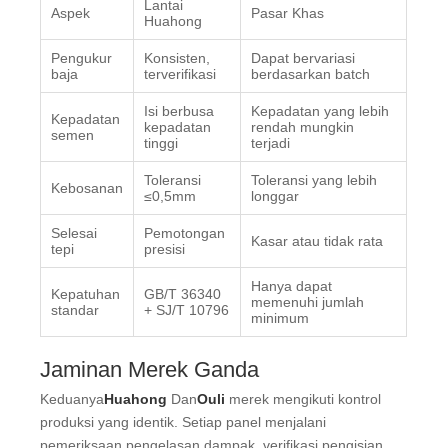
Lantai
Aspek
Pasar Khas
Huahong
Pengukur
Konsisten,
Dapat bervariasi
baja
terverifikasi
berdasarkan batch
Isi berbusa
Kepadatan yang lebih
Kepadatan
kepadatan
rendah mungkin
semen
tinggi
terjadi
Toleransi
Toleransi yang lebih
Kebosanan
≤0,5mm
longgar
Selesai
Pemotongan
Kasar atau tidak rata
tepi
presisi
Hanya dapat
Kepatuhan
GB/T 36340
memenuhi jumlah
standar
+ SJ/T 10796
minimum
Jaminan Merek Ganda
Keduanya
Huahong
Dan
Ouli
merek mengikuti kontrol
produksi yang identik. Setiap panel menjalani
pemeriksaan pengelasan dampak, verifikasi pengisian