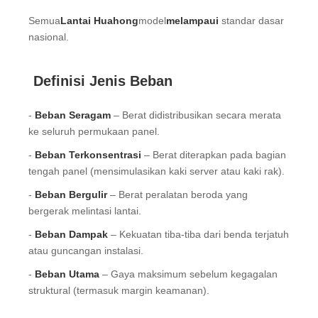
Semua
Lantai Huahong
model
melampaui
standar dasar
nasional.
Definisi Jenis Beban
-
Beban Seragam
– Berat didistribusikan secara merata
ke seluruh permukaan panel.
-
Beban Terkonsentrasi
– Berat diterapkan pada bagian
tengah panel (mensimulasikan kaki server atau kaki rak).
-
Beban Bergulir
– Berat peralatan beroda yang
bergerak melintasi lantai.
-
Beban Dampak
– Kekuatan tiba-tiba dari benda terjatuh
atau guncangan instalasi.
-
Beban Utama
– Gaya maksimum sebelum kegagalan
struktural (termasuk margin keamanan).