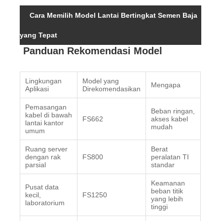
Cara Memilih Model Lantai Bertingkat Semen Baja
yang Tepat
Panduan Rekomendasi Model
Lingkungan
Model yang
Mengapa
Aplikasi
Direkomendasikan
Pemasangan
Beban ringan,
kabel di bawah
FS662
akses kabel
lantai kantor
mudah
umum
Ruang server
Berat
dengan rak
FS800
peralatan TI
parsial
standar
Keamanan
Pusat data
beban titik
kecil,
FS1250
yang lebih
laboratorium
tinggi