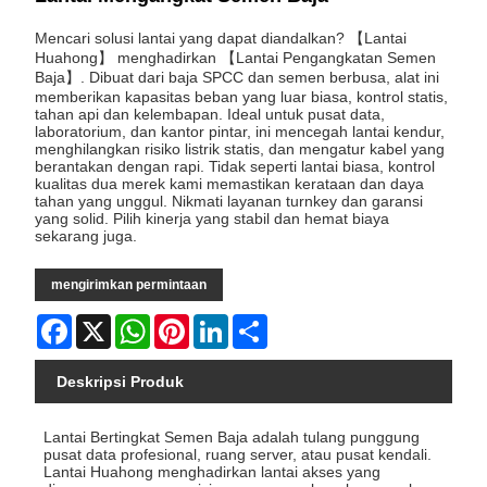
Mencari solusi lantai yang dapat diandalkan? 【Lantai
Huahong】 menghadirkan 【Lantai Pengangkatan Semen
Baja】. Dibuat dari baja SPCC dan semen berbusa, alat ini
memberikan kapasitas beban yang luar biasa, kontrol statis,
tahan api dan kelembapan. Ideal untuk pusat data,
laboratorium, dan kantor pintar, ini mencegah lantai kendur,
menghilangkan risiko listrik statis, dan mengatur kabel yang
berantakan dengan rapi. Tidak seperti lantai biasa, kontrol
kualitas dua merek kami memastikan kerataan dan daya
tahan yang unggul. Nikmati layanan turnkey dan garansi
yang solid. Pilih kinerja yang stabil dan hemat biaya
sekarang juga.
mengirimkan permintaan
Facebook
X
WhatsApp
Pinterest
LinkedIn
Share
Deskripsi Produk
Lantai Bertingkat Semen Baja adalah tulang punggung
pusat data profesional, ruang server, atau pusat kendali.
Lantai Huahong menghadirkan lantai akses yang